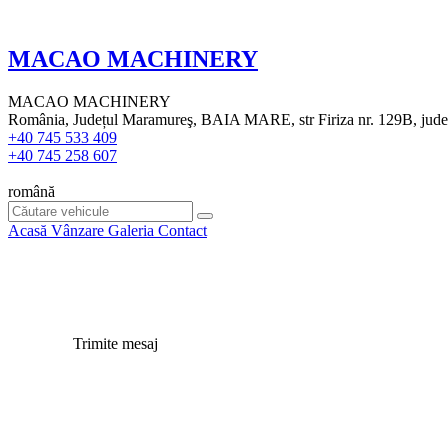
MACAO MACHINERY
MACAO MACHINERY
România, Județul Maramureş, BAIA MARE, str Firiza nr. 129B, jud
+40 745 533 409
+40 745 258 607
română
Acasă
Vânzare
Galeria
Contact
Trimite mesaj