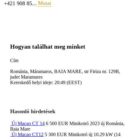
Mutat
+421 908 85...
Hogyan találhat meg minket
Сím
Románia, Máramaros, BAIA MARE, str Firiza nr. 129B,
judet Maramures
Kereskedő helyi ideje: 20:49 (EEST)
Hasonló hirdetések
Új Macao CT 14
6 500 EUR
Minikotró
2023
új
Románia,
Baia Mare
Új Macao CT12
5 300 EUR
Minikotró
új
10.29 kW (14