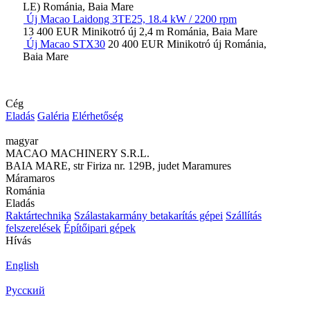
LE)
Románia, Baia Mare
Új Macao Laidong 3TE25, 18.4 kW / 2200 rpm
13 400 EUR
Minikotró
új
2,4 m
Románia, Baia Mare
Új Macao STX30
20 400 EUR
Minikotró
új
Románia,
Baia Mare
Cég
Eladás
Galéria
Elérhetőség
magyar
MACAO MACHINERY S.R.L.
BAIA MARE, str Firiza nr. 129B, judet Maramures
Máramaros
Románia
Eladás
Raktártechnika
Szálastakarmány betakarítás gépei
Szállítás
felszerelések
Építőipari gépek
Hívás
English
Русский