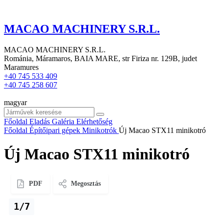
MACAO MACHINERY S.R.L.
MACAO MACHINERY S.R.L.
Románia, Máramaros, BAIA MARE, str Firiza nr. 129B, judet
Maramures
+40 745 533 409
+40 745 258 607
magyar
Főoldal
Eladás
Galéria
Elérhetőség
Főoldal
Építőipari gépek
Minikotrók
Új Macao STX11 minikotró
Új Macao STX11 minikotró
PDF
Megosztás
1/7