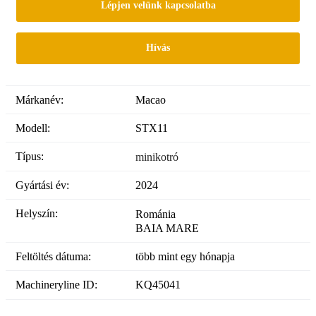
Lépjen velünk kapcsolatba
Hívás
Márkanév:
Macao
Modell:
STX11
Típus:
minikotró
Gyártási év:
2024
Helyszín:
Románia
BAIA MARE
Feltöltés dátuma:
több mint egy hónapja
Machineryline ID:
KQ45041