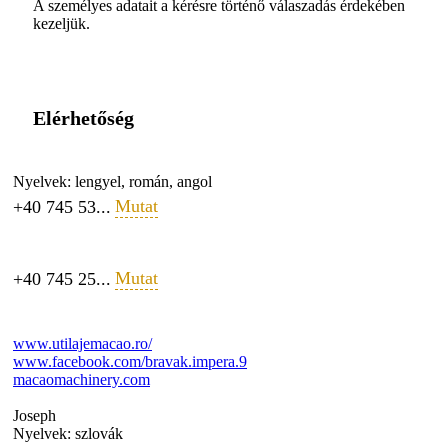
A személyes adatait a kérésre történő válaszadás érdekében
kezeljük.
Elérhetőség
Nyelvek:
lengyel, román, angol
Mutat
+40 745 53...
Mutat
+40 745 25...
www.utilajemacao.ro/
www.facebook.com/bravak.impera.9
macaomachinery.com
Joseph
Nyelvek:
szlovák