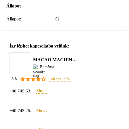
Állapot
Állapot:
új
Így léphet kapcsolatba velünk:
MACAO MACHINERY S.R.L.
Románia
140 értékelés
3.8
Mutat
+40 745 53...
Mutat
+40 745 25...