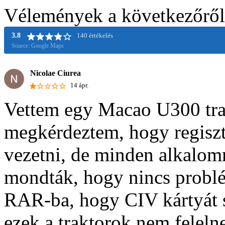
Vélemények a következő
3.8
140 értékelés
Source: Google Maps
Nicolae Ciurea
14 ápr.
Vettem egy Macao U300 trakt
megkérdeztem, hogy regiszt
vezetni, de minden alkalomm
mondták, hogy nincs probl
RAR-ba, hogy CIV kártyát sz
ezek a traktorok nem feleln