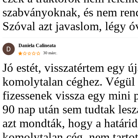
szabványoknak, és nem ren
Szóval azt javaslom, légy ó
Daniela Calineata
30 márc.
Jó estét, visszatértem egy ú
komolytalan céghez. Végül 
fizessenek vissza egy mini p
90 nap után sem tudtak leszá
azt mondták, hogy a határi
komolytalan cég, nem tartot