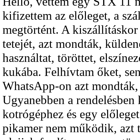
Helló, vettem egy STX 11 mi
kifizettem az előleget, a szál
megtörtént. A kiszállításkor
tetejét, azt mondták, külde
használtat, töröttet, elszíne
kukába. Felhívtam őket, sen
WhatsApp-on azt mondták, h
Ugyanebben a rendelésben 
kotrógéphez és egy előlege
pikamer nem működik, azt t