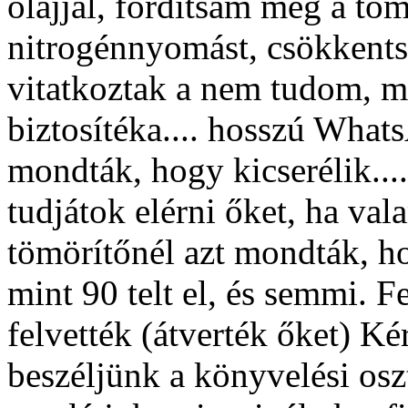
olajjal, fordítsam meg a tö
nitrogénnyomást, csökkent
vitatkoztak a nem tudom, mi
biztosítéka.... hosszú What
mondták, hogy kicserélik...
tudjátok elérni őket, ha va
tömörítőnél azt mondták, ho
mint 90 telt el, és semmi. 
felvették (átverték őket) Ké
beszéljünk a könyvelési osz