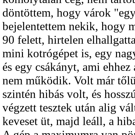
döntöttem, hogy várok "egy
bejelentettem nekik, hogy ma
90 felett, hirtelen elhallga
mini kotrógépet is, egy nag
és egy csákányt, ami ehhez 
nem működik. Volt már től
szintén hibás volt, és hoss
végzett tesztek után alig vál
keveset üt, majd leáll, a hi
A gép a maximumra van pörg