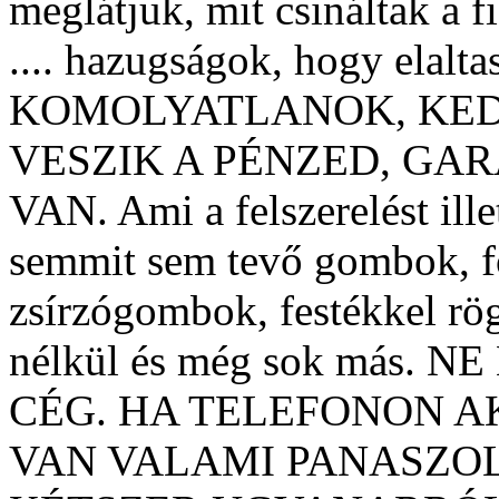
meglátjuk, mit csináltak a f
.... hazugságok, hogy elalt
KOMOLYATLANOK, KED
VESZIK A PÉNZED, GA
VAN. Ami a felszerelést ille
semmit sem tevő gombok, f
zsírzógombok, festékkel rö
nélkül és még sok más.
CÉG. HA TELEFONON A
VAN VALAMI PANASZOL