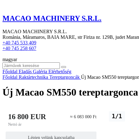
MACAO MACHINERY S.R.L.
MACAO MACHINERY S.R.L.
Románia, Máramaros, BAIA MARE, str Firiza nr. 129B, judet Mara
+40 745 533 409
+40 745 258 607
magyar
Főoldal
Eladás
Galéria
Elérhetőség
Főoldal
Raktártechnika
Tereptargoncák
Új Macao SM550 tereptargo
Új Macao SM550 tereptargonca
16 800 EUR
1/1
≈ 6 083 000 Ft
Nettó ár
Lépjen velünk kapcsolatba