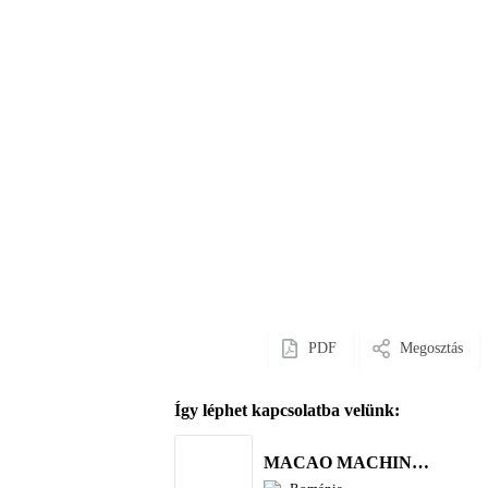
PDF
Megosztás
Így léphet kapcsolatba velünk:
MACAO MACHINERY S.R.L.