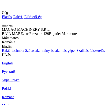
Cég
Eladás
Galéria
Elérhetőség
magyar
MACAO MACHINERY S.R.L.
BAIA MARE, str Firiza nr. 129B, judet Maramures
Máramaros
Románia
Eladás
Raktártechnika
Szálastakarmány betakarítás gépei
Szállítás felszerelé
Hívás
English
Русский
Українська
Polski
Română