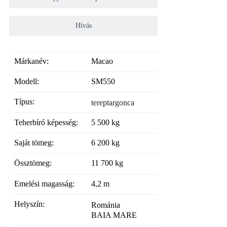
Hívás
Márkanév:
Macao
Modell:
SM550
Típus:
tereptargonca
Teherbíró képesség:
5 500 kg
Saját tömeg:
6 200 kg
Össztömeg:
11 700 kg
Emelési magasság:
4,2 m
Helyszín:
Románia
BAIA MARE