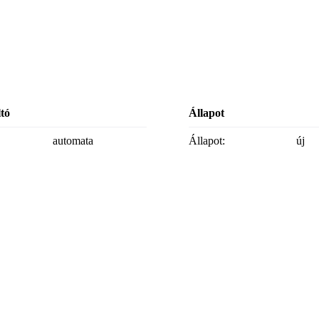
ltó
Állapot
automata
Állapot:
új