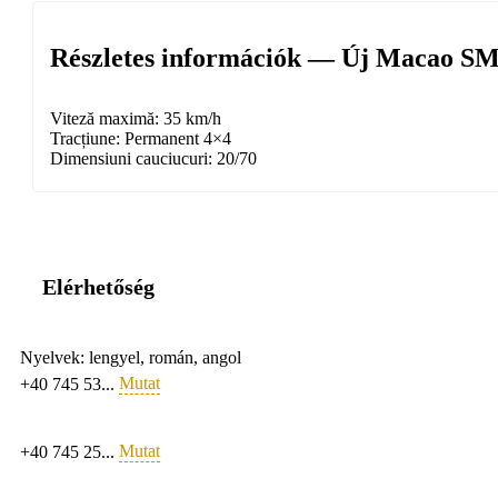
Részletes információk — Új Macao SM
Viteză maximă: 35 km/h
Tracțiune: Permanent 4×4
Dimensiuni cauciucuri: 20/70
Elérhetőség
Nyelvek:
lengyel, román, angol
Mutat
+40 745 53...
Mutat
+40 745 25...