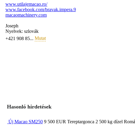
www.utilajemacao.ro/
www.facebook.com/bravak.impera.9
macaomachinery.com
Joseph
Nyelvek:
szlovák
Mutat
+421 908 85...
Hasonló hirdetések
Új Macao SM250
9 500 EUR
Tereptargonca
2 500 kg
dízel
Román