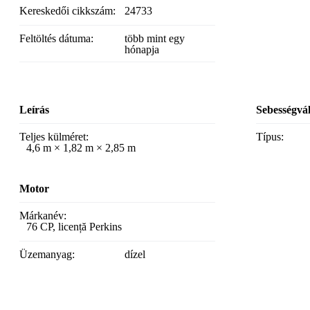
Kereskedői cikkszám:
24733
Feltöltés dátuma:
több mint egy
hónapja
Leírás
Sebességvá
Teljes külméret:
Típus:
4,6 m × 1,82 m × 2,85 m
Motor
Márkanév:
76 CP, licență Perkins
Üzemanyag:
dízel