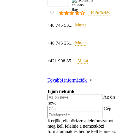
Románia
140 értékelés
3.8
Mutat
+40 745 53...
Mutat
+40 745 25...
Mutat
+421 908 85...
További információk
Írjon nekünk
Az ön
neve
Cég
Kérjük, ellenőrizze a telefonszámot:
meg kell felelnie a nemzetközi
formátumnak és benne kell lennie az