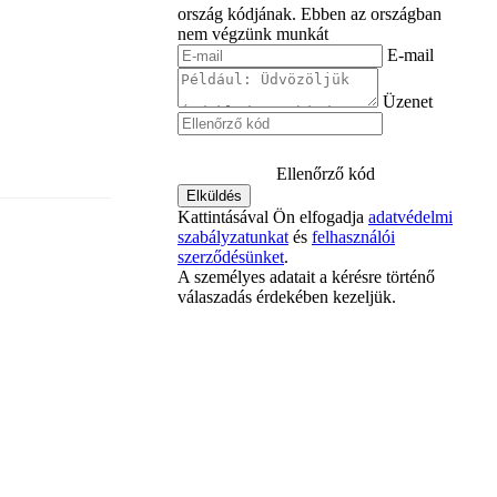
ország kódjának.
Ebben az országban
nem végzünk munkát
E-mail
Üzenet
Ellenőrző kód
Kattintásával Ön elfogadja
adatvédelmi
szabályzatunkat
és
felhasználói
szerződésünket
.
A személyes adatait a kérésre történő
válaszadás érdekében kezeljük.