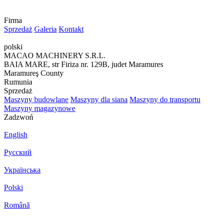
Firma
Sprzedaż
Galeria
Kontakt
polski
MACAO MACHINERY S.R.L.
BAIA MARE, str Firiza nr. 129B, judet Maramures
Maramureş County
Rumunia
Sprzedaż
Maszyny budowlane
Maszyny dla siana
Maszyny do transportu
Maszyny magazynowe
Zadzwoń
English
Русский
Українська
Polski
Română