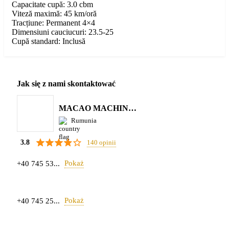
Capacitate cupă: 3.0 cbm
Viteză maximă: 45 km/oră
Tracțiune: Permanent 4×4
Dimensiuni cauciucuri: 23.5-25
Cupă standard: Inclusă
Jak się z nami skontaktować
MACAO MACHINERY S.R.L.
Rumunia
140 opinii
3.8
Pokaż
+40 745 53...
Pokaż
+40 745 25...