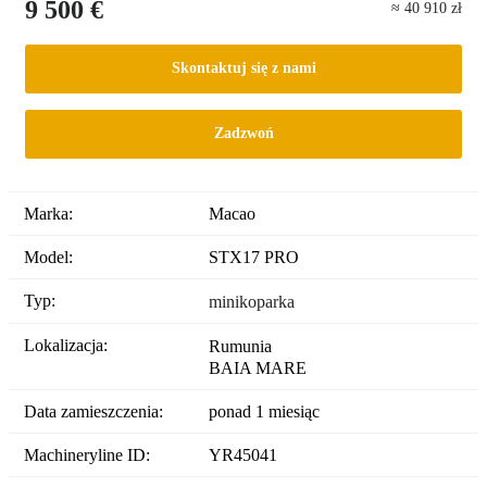
9 500 €
≈ 40 910 zł
Skontaktuj się z nami
Zadzwoń
Marka:
Macao
Model:
STX17 PRO
Typ:
minikoparka
Lokalizacja:
Rumunia
BAIA MARE
Data zamieszczenia:
ponad 1 miesiąc
Machineryline ID:
YR45041