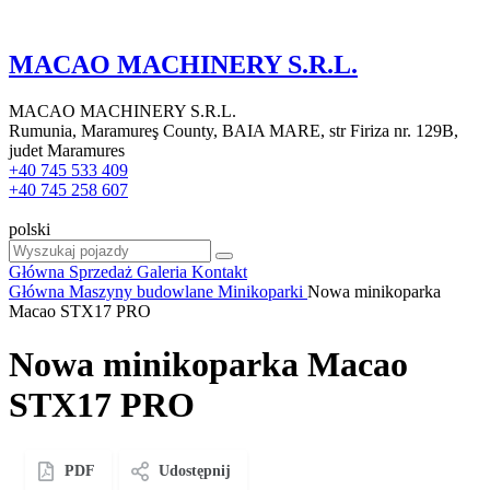
MACAO MACHINERY S.R.L.
MACAO MACHINERY S.R.L.
Rumunia, Maramureş County, BAIA MARE, str Firiza nr. 129B,
judet Maramures
+40 745 533 409
+40 745 258 607
polski
Główna
Sprzedaż
Galeria
Kontakt
Główna
Maszyny budowlane
Minikoparki
Nowa minikoparka
Macao STX17 PRO
Nowa minikoparka Macao
STX17 PRO
PDF
Udostępnij