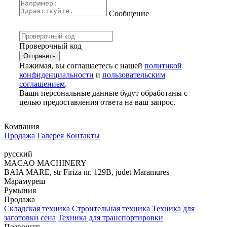
Сообщение
Проверочный код
Нажимая, вы соглашаетесь с нашей
политикой
конфиденциальности
и
пользовательским
соглашением
.
Ваши персональные данные будут обработаны с
целью предоставления ответа на ваш запрос.
Компания
Продажа
Галерея
Контакты
русский
MACAO MACHINERY
BAIA MARE, str Firiza nr. 129B, judet Maramures
Марамуреш
Румыния
Продажа
Складская техника
Строительная техника
Техника для
заготовки сена
Техника для транспортировки
Позвонить