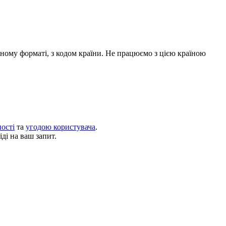
дному форматі, з кодом країни.
Не працюємо з цією країною
ості
та
угодою користувача
.
ді на ваш запит.