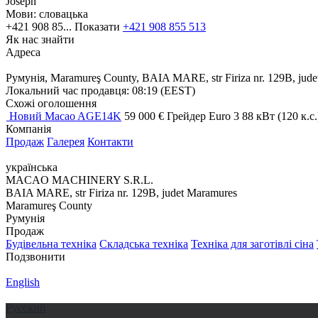
Joseph
Мови:
словацька
+421 908 85...
Показати
+421 908 855 513
Як нас знайти
Адреса
Румунія, Maramureş County, BAIA MARE, str Firiza nr. 129B, jud
Локальний час продавця: 08:19 (EEST)
Схожі оголошення
Новий Macao AGE14K
59 000 €
Грейдер
Euro 3
88 кВт (120 к.с
Компанія
Продаж
Галерея
Контакти
українська
MACAO MACHINERY S.R.L.
BAIA MARE, str Firiza nr. 129B, judet Maramures
Maramureş County
Румунія
Продаж
Будівельна техніка
Складська техніка
Техніка для заготівлі сіна
Подзвонити
English
Русский