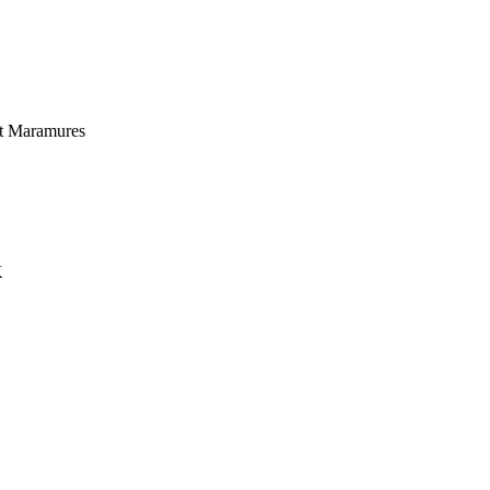
et Maramures
K