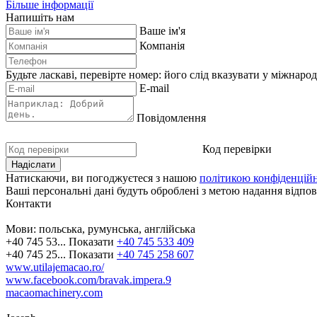
Більше інформації
Напишіть нам
Ваше ім'я
Компанія
Будьте ласкаві, перевірте номер: його слід вказувати у міжнаро
E-mail
Повідомлення
Код перевірки
Натискаючи, ви погоджуєтеся з нашою
політикою конфіденційн
Ваші персональні дані будуть оброблені з метою надання відпові
Контакти
Мови:
польська, румунська, англійська
+40 745 53...
Показати
+40 745 533 409
+40 745 25...
Показати
+40 745 258 607
www.utilajemacao.ro/
www.facebook.com/bravak.impera.9
macaomachinery.com