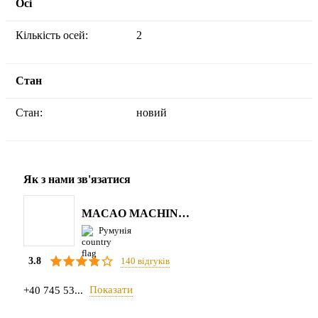
Осі
Кількість осей:
2
Стан
Стан:
новий
Як з нами зв'язатися
MACAO MACHINERY S.R.L.
Румунія
140 відгуків
3.8
Показати
+40 745 53...