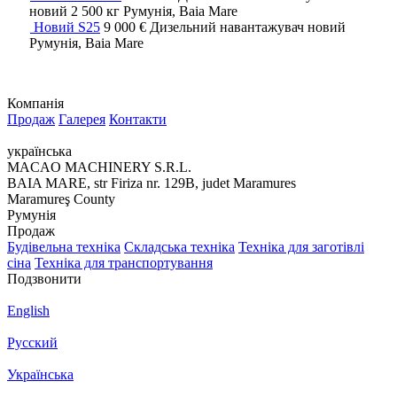
новий
2 500 кг
Румунія, Baia Mare
Новий S25
9 000 €
Дизельний навантажувач
новий
Румунія, Baia Mare
Компанія
Продаж
Галерея
Контакти
українська
MACAO MACHINERY S.R.L.
BAIA MARE, str Firiza nr. 129B, judet Maramures
Maramureş County
Румунія
Продаж
Будівельна техніка
Складська техніка
Техніка для заготівлі
сіна
Техніка для транспортування
Подзвонити
English
Русский
Українська